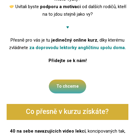
Uvítali byste
podporu a motivaci
od dalších rodičů, kteří
na to jdou stejně jako vy?
♥
Přesně pro vás je tu
jedinečný online kurz
, díky kterému
zvládnete
za doprovodu lektorky angličtinu spolu doma.
Přidejte se k nám!
To chceme
Co přesně v kurzu získáte?
40 na sebe navazujících video lekcí
, koncipovaných tak,