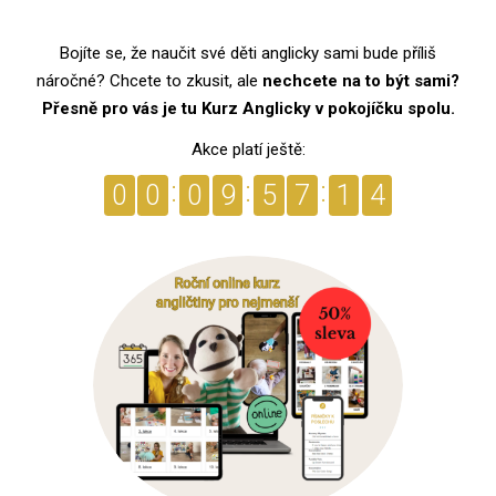
Bojíte se, že naučit své děti anglicky sami bude příliš
náročné? Chcete to zkusit, ale
nechcete na to být sami?
Přesně pro vás je tu Kurz Anglicky v pokojíčku spolu.
3
Akce platí ještě:
0
0
0
9
5
7
1
DNÍ
HODIN
MINUT
SEKUND
4