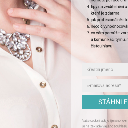
nemáte po ruce graf
tipy na zviditelnění a
která je zdarma
jak profesionálně s
něco o vyhodnocován
co vám pomůže zorga
a komunikaci týmu, 
čistou hlavu
STÁHNI 
Vaše osobní údaje (jméno, e-m
je na základě vašeho souhlasu