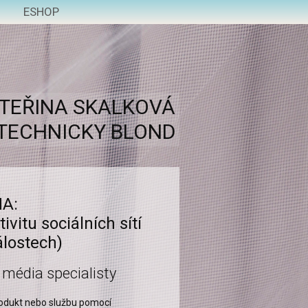
ESHOP
TEŘINA SKALKOVÁ
TECHNICKY BLOND
A:
ivitu sociálních sítí
lostech)
l média specialisty
rodukt nebo službu pomocí