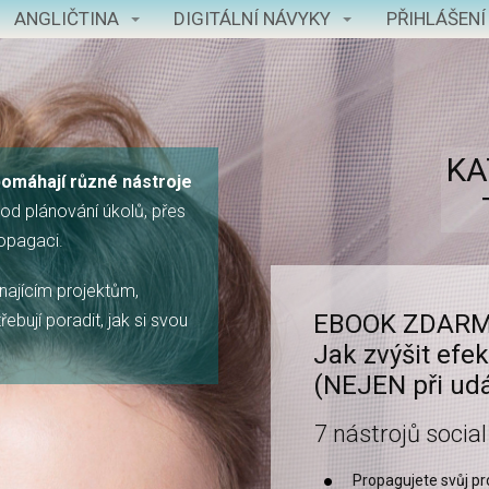
ANGLIČTINA
DIGITÁLNÍ NÁVYKY
PŘIHLÁŠENÍ
KA
pomáhají různé nástroje
od plánování úkolů, přes
ropagaci.
najícím projektům,
EBOOK ZDARM
bují poradit, jak si svou
Jak zvýšit efekt
(NEJEN při udá
7 nástrojů socia
Propagujete svůj p