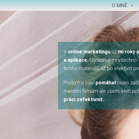
O MNĚ
V
online marketingu
už
mi roky 
a aplikace.
Usnadňují mi všechno: 
tvorbu materiálů až po efektivní p
Proto mě baví
pomáhat
nejen začí
menším firmám ale všem, kteří potře
práci zefektivnit.