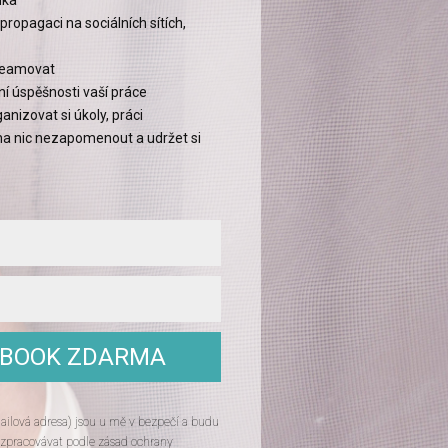
ika
 propagaci na sociálních sítích,
treamovat
í úspěšnosti vaší práce
nizovat si úkoly, práci
na nic nezapomenout a udržet si
EBOOK ZDARMA
ailová adresa) jsou u mě v bezpečí a budu
 zpracovávat podle zásad ochrany