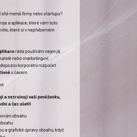
í sítě menší firmy nebo startupu?
troje a aplikace, které vám tuto
evíte, které si v nepřeberném
plikace
ráda používám nejen já,
katelé nebo marketingoví
k dispozici korporátní rozpočet
tivně
s časem.
né:
ují a nezruinují vaši peněženku,
dní a čas ušetří
ánování obsahu
 obsahu
rbu a grafické úpravy obsahu, když