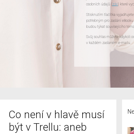
osobních údajů (
zde
) které vy
Stisknutím tlačítka vyjadřujet
potřebným pro zaslání eBooku 
budou týkat souvisejícího tém
Svůj souhlas můžete kdykoli o
v každém zaslaném e-mailu.
Ne
Co není v hlavě musí
být v Trellu: aneb