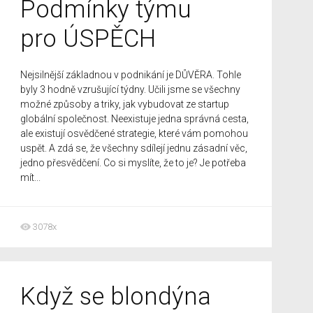
Podmínky týmu
pro ÚSPĚCH
Nejsilnější základnou v podnikání je DŮVĚRA. Tohle
byly 3 hodně vzrušující týdny. Učili jsme se všechny
možné způsoby a triky, jak vybudovat ze startup
globální společnost. Neexistuje jedna správná cesta,
ale existují osvědčené strategie, které vám pomohou
uspět. A zdá se, že všechny sdílejí jednu zásadní věc,
jedno přesvědčení. Co si myslíte, že to je? Je potřeba
mít...
3078x
Když se blondýna