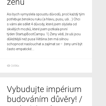
ženu
Asi bych vymyslela spoustu důvodů, proč každý tým
potřebuje ženskou ruku (a hlavu, pusu, uši…:) Chci
s vámi ale sdílet 4 důvody, které jsem slyšela od
skvělých mozků, které jsem potkala první
týden StartupBootCampu. 1) Ženy vědí, že uši jsou
důležitější než pusa Většina žen má silnou
schopnost naslouchat a zajímat se – ženy umí být
často empatické....
3496x
Vybudujte impérium
budováním důvěry! /