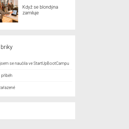
Když se blondýna
zamiluje
briky
jsem se naučila ve StartUpBootCampu
 příběh
zařazené