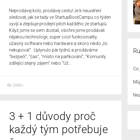
Neprodávej kolo, prodávej cestu! Je k neuvěření
sledovat, jak se tady ve StartupBootCampu co týden
vyvíjí a zlepšuje prodejní pitch každého ze startupů.
Když jsme se sem dostali, všichni jsme prodávali
nějakou technologii, super cool funkcionality,
úžasný software nebo hardware a skoro nikdo „to
Ru
nekupoval“. Uplynulo pár týdnů a prodáváme
“bezpečí”, “čas”, “místo na partkování”, “Komunity
sdílející stejný zájem” nebo “Už...
Co 
Můj
2993x
Ne
3 + 1 důvody proč
každý tým potřebuje