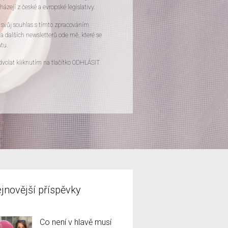
cházejí z české a evropské legislativy.
e svůj souhlas s tímto zpracováním
a dalších newsletterů ode mě, které se
atu.
dvolat kliknutím na tlačítko ODHLÁSIT
jnovější příspěvky
Co není v hlavě musí