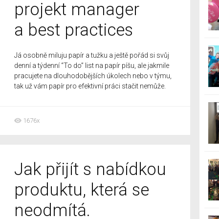
projekt manager
a best practices
Já osobně miluju papír a tužku a ještě pořád si svůj
denní a týdenní “To do” list na papír píšu, ale jakmile
pracujete na dlouhodobějších úkolech nebo v týmu,
tak už vám papír pro efektivní práci stačit nemůže.
1676x
Jak přijít s nabídkou
produktu, která se
neodmítá.