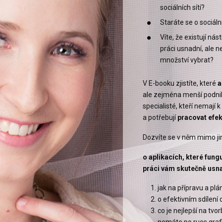
sociálních sítí?
Staráte se o sociáln
Víte, že existují nás
práci usnadní, ale n
množství vybrat?
V E-booku zjistíte, které
a
ale zejména menší podni
specialisté, kteří nemají 
a potřebují
pracovat efek
Dozvíte se v něm mimo ji
o aplikacích, které fung
práci vám skutečně usna
jak na přípravu a pl
o efektivním sdílení
co je nejlepší na tvo