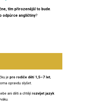
čne, tím přirozenější to bude
.
 odpůrce angličtiny
?
čku je
pro rodiče dětí 1,5–7 let
,
a doma opravdu slyšet.
sebe ani děti a chtějí
rozvíjet jazyk
ýváku.