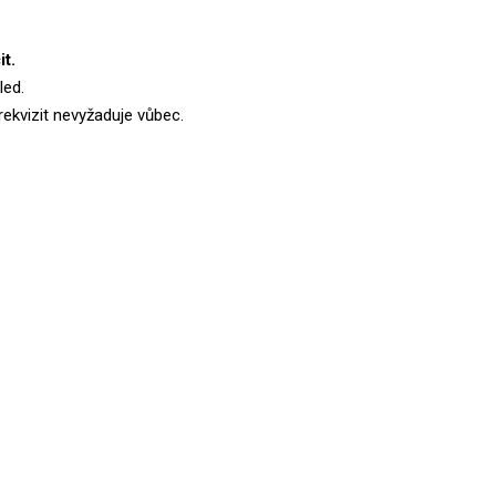
it.
led.
rekvizit nevyžaduje vůbec.