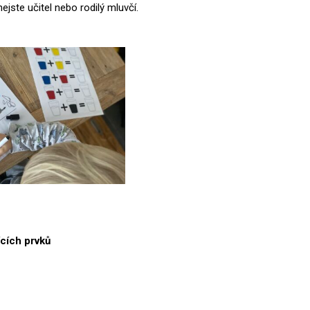
nejste učitel nebo rodilý mluvčí.
cích prvků