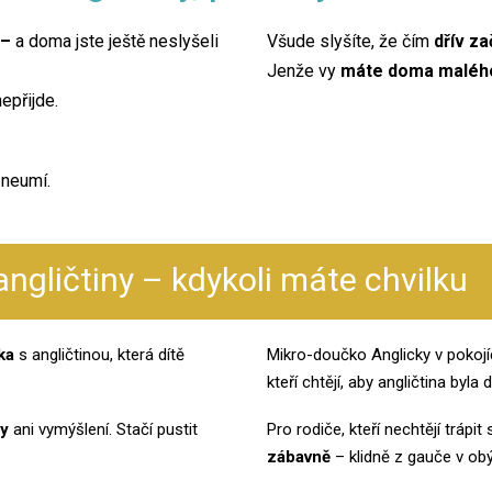
 –
a doma jste ještě neslyšeli
Všude slyšíte, že čím
dřív za
Jenže vy
máte doma malého
epřijde.
 neumí.
angličtiny – kdykoli máte chvilku
ka
s angličtinou, která dítě
Mikro-doučko Anglicky v pokojí
kteří chtějí, aby angličtina byl
vy
ani vymýšlení. Stačí pustit
Pro rodiče, kteří nechtějí trápit 
zábavně
– klidně z gauče v ob