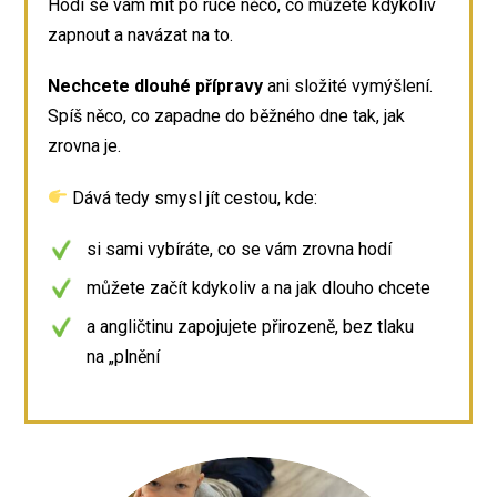
Hodí se vám mít po ruce něco, co můžete kdykoliv
zapnout a navázat na to.
Nechcete dlouhé přípravy
ani složité vymýšlení.
Spíš něco, co zapadne do běžného dne tak, jak
zrovna je.
Dává tedy smysl jít cestou, kde:
si sami vybíráte, co se vám zrovna hodí
můžete začít kdykoliv a na jak dlouho chcete
a angličtinu zapojujete přirozeně, bez tlaku
na „plnění
plánu