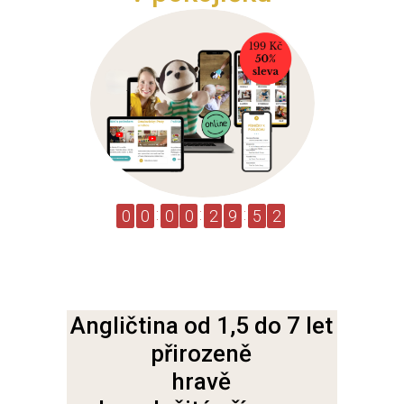
0
0
0
0
2
9
5
1
DNÍ
HODIN
MINUT
SEKUND
Angličtina od 1,5 do 7 let
přirozeně
hravě