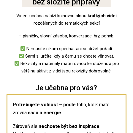
bez složité přípravy
Video-učebna nabízí knihovnu plnou
krátkých videí
rozdělených do tematických sekcí
– písničky, slovní zásoba, konverzace, hry, pohyb.
Nemusíte nikam spěchat ani se držet pořadí.
Sami si určíte, kdy a čemu se chcete věnovat.
Rekvizity a materiály máte rovnou ke stažení, a pro
většinu aktivit z videí jsou rekvizity dobrovolné.
Je učebna pro vás?
Potřebujete volnost
–
podle
toho, kolik máte
zrovna
času a
energie
.
Zároveň ale
nechcete být bez inspirace
.