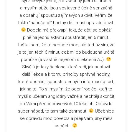
syna nevyužijeme, ale všechny jsem si prošla
a myslím si, že jsou sestavené úplně senzačně
a obsahují spoustu zajímavých aktivit. Věřím, že
takto “nabušené” hodiny děti musí opravdu bavit.
Docela mě překvapil fakt, že děti se dokáží
plně na jednu aktivitu soustředit jen 6 minut.
Tušila jsem, že to nebude moc, ale teď už vím, že
je to jen těch 6 minut, což mi do budoucna určitě
pomůže (a vlastně nejenom s lekcemi AJ).
Skvělá je taky šablona, která radí, jak sestavit
další lekce a k tomu principy správné hodiny,
které obsahují spoustu cenných informací a rad,
jak na to. To si myslím, že ocení rodiče, kteří to
myslí s učením angličtiny vážně a nechtějí skončit
po Vámi předpřipravených 10 lekcích. Opravdu
super nápad, to tam také zahrnout.
Učebnice
se opravdu moc povedla a přeji Vám, aby měla
úspěch.