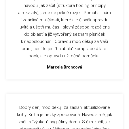
návodu, jak začít (struktura hodiny, principy
a rekvizity), jsme se pěkně rozjeli. Pomáhají nám
i zdánlivé maličkosti, které ale člověk opravdu
uvítá a ušetří mu čas - slovní zásoba rozdělena
do oblastí a již vytvořený seznam písniček
k naposlouchání. Opravdu moc děkuji za Vaši
práci, není to jen "halabala" kompilace á la e-
book, ale opravdu užitečná pomůcka!
Marcela Broncová
Dobrý den, moc děkuji za zaslání aktualizovane
knihy. Kniha je hezky zpracovaná. Navedla mě, jak
začít s “výukou” angličtiny doma. S čím začít, jak