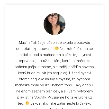
Musím říct, že je učebnice skvělá a opravdu
do detailu zpracovaná.
Neskutečně moc se
mi líbí nápad s maňáskem a ačkoliv je synovi
teprve rok, tak už koukám, kterého maňáska
pořídím (nějaké máme, ale raději pořídím nového,
který bude mluvit jen anglicky). Už teď synovi
čteme anglické knížky a myslím, že bychom
maňáska mohli využit i během toho. Taky oceňuji
nejenom seznam písniček, ale i Vámi vytvořený
playlist na Spotify. Využijeme ho také určitě už
teď.
Lekce jako také zatím ještě kvůli věku