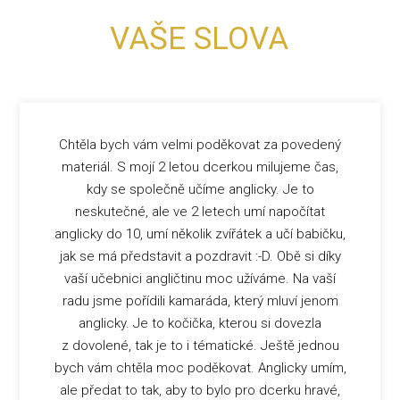
VAŠE SLOVA
Chtěla bych vám velmi poděkovat za povedený
materiál. S mojí 2 letou dcerkou milujeme čas,
kdy se společně učíme anglicky. Je to
neskutečné, ale ve 2 letech umí napočítat
anglicky do 10, umí několik zvířátek a učí babičku,
jak se má představit a pozdravit :-D. Obě si díky
vaší učebnici angličtinu moc užíváme. Na vaší
radu jsme pořídili kamaráda, který mluví jenom
anglicky. Je to kočička, kterou si dovezla
z dovolené, tak je to i tématické. Ještě jednou
bych vám chtěla moc poděkovat. Anglicky umím,
ale předat to tak, aby to bylo pro dcerku hravé,