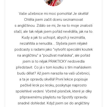
Vaše učebnice mi moc pomohla! Je skvělá!
Chtěla jsem začít dceru seznamovat
s angličtinou. Zdálo se mi, že na to moje znalosti
stačí, ale tak nějak jsem pořád nevěděla, jak na to.
Kudy a jak to uchopit, abych ji nezmátla,
nezahltila a nenudila... Slyšela jsem nějaké
podcasty s radami jako "vytvořit speciální koutek
na angličtinu" a "používat maňáska", ale pořád
jsem si to nějak PRAKTICKY nedovedla
představit. Co já v tom koutku s tím maňáskem
budu dělat? Až jsem narazila na vaši učebnici,
a ta je opravdu skvělá! První lekce popisuje
pečlivě krok po kroku, poskytuje naprosto
spolehlivé vedení. Včetně písniček, které je díky
připravenému playlistu na Spotify opravdu
snadné dohledat. Když jsem se do angličtiny