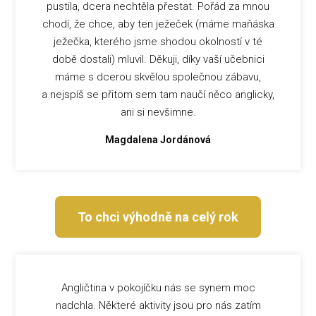
pustila, dcera nechtěla přestat. Pořád za mnou
chodí, že chce, aby ten ježeček (máme maňáska
ježečka, kterého jsme shodou okolností v té
době dostali) mluvil. Děkuji, díky vaší učebnici
máme s dcerou skvělou společnou zábavu,
a nejspíš se přitom sem tam naučí něco anglicky,
ani si nevšimne.
Magdalena Jordánová
To chci výhodně na celý rok
Angličtina v pokojíčku nás se synem moc
nadchla. Některé aktivity jsou pro nás zatím