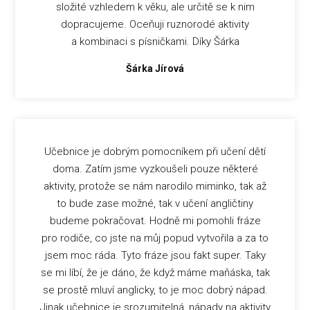
složité vzhledem k věku, ale určitě se k nim
dopracujeme. Oceňuji ruznorodé aktivity
a kombinaci s písničkami. Díky Šárka
Šárka Jírová
Učebnice je dobrým pomocníkem při učení dětí
doma. Zatím jsme vyzkoušeli pouze některé
aktivity, protože se nám narodilo miminko, tak až
to bude zase možné, tak v učení angličtiny
budeme pokračovat. Hodně mi pomohli fráze
pro rodiče, co jste na můj popud vytvořila a za to
jsem moc ráda. Tyto fráze jsou fakt super. Taky
se mi líbí, že je dáno, že když máme maňáska, tak
se prostě mluví anglicky, to je moc dobrý nápad.
Jinak učebnice je srozumitelná, nápady na aktivity