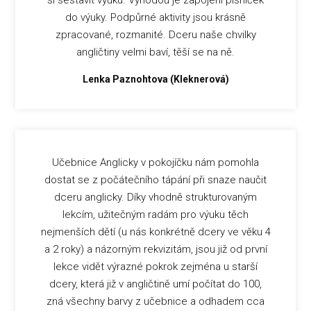
si sestavit výuku. Výhodou je zapojení písniček
do výuky. Podpůrné aktivity jsou krásně
zpracované, rozmanité. Dceru naše chvilky
angličtiny velmi baví, těší se na ně.
Lenka Paznohtova (Kleknerová)
Učebnice Anglicky v pokojíčku nám pomohla
dostat se z počátečního tápání při snaze naučit
dceru anglicky. Díky vhodně strukturovaným
lekcím, užitečným radám pro výuku těch
nejmenších dětí (u nás konkrétně dcery ve věku 4
a 2 roky) a názorným rekvizitám, jsou již od první
lekce vidět výrazné pokrok zejména u starší
dcery, která již v angličtině umí počítat do 100,
zná všechny barvy z učebnice a odhadem cca