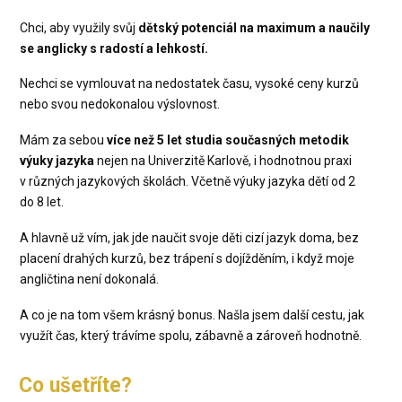
Chci, aby využily svůj
dětský potenciál na maximum a naučily
se anglicky s radostí a lehkostí.
Nechci se vymlouvat na nedostatek času, vysoké ceny kurzů
nebo svou nedokonalou výslovnost.
Mám za sebou
více než 5 let studia současných metodik
výuky jazyka
nejen na Univerzitě Karlově, i hodnotnou praxi
v různých jazykových školách. Včetně výuky jazyka dětí od 2
do 8 let.
A hlavně už vím, jak jde naučit svoje děti cizí jazyk doma, bez
placení drahých kurzů, bez trápení s dojížděním, i když moje
angličtina není dokonalá.
A co je na tom všem krásný bonus. Našla jsem další cestu, jak
využít čas, který trávíme spolu, zábavně a zároveň hodnotně.
Co ušetříte?