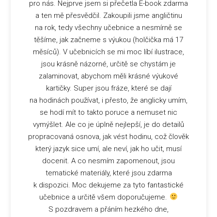
pro nás. Nejprve jsem si přečetla E-book zdarma
a ten mě přesvědčil. Zakoupili jsme angličtinu
na rok, tedy všechny učebnice a nesmírně se
těšíme, jak začneme s výukou (holčička má 17
měsíců). V učebnicích se mi moc líbí ilustrace,
jsou krásně názorné, určitě se chystám je
zalaminovat, abychom měli krásné výukové
kartičky. Super jsou fráze, které se dají
na hodinách používat, i přesto, že anglicky umím,
se hodí mít to takto poruce a nemuset nic
vymýšlet. Ale co je úplně nejlepší, je do detailů
propracovaná osnova, jak vést hodinu, což člověk
který jazyk sice umí, ale neví, jak ho učit, musí
docenit. A co nesmím zapomenout, jsou
tematické materiály, které jsou zdarma
k dispozici. Moc dekujeme za tyto fantastické
učebnice a určitě všem doporučujeme.
S pozdravem a přáním hezkého dne,