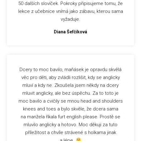
50 dalších slovíček. Pokroky připisujeme tomu, že
lekce z učebnice vnímá jako zábavu, kterou sama
vyžaduje.
Diana Šefčíková
Dcery to moc bavilo, maňásek je opravdu skvělá
věc pro děti, aby zvládli rozlišit, kdy se anglicky
mluví a kdy ne. Zkoušela jsem někdy na dcery
mluvit anglicky, ale bez úspěchu. Za to toto je
moc bavilo a cvičily se mnou head and shoulders
knees and toes a bylo skvěle, že dcera sama
na manžela říkala furt english please. Prostě se
mluvilo anglicky a hotovo. Moc děkuji za tuto
příležitost a chvíle strávené s holkama jinak
a lépe.